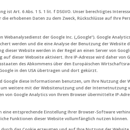
g ist Art. 6 Abs. 1 S. 1 lit. f DSGVO. Unser berechtigtes Intere
r die erhobenen Daten zu dem Zweck, Rückschlüsse auf Ihre Per
en Webanalysedienst der Google Inc. („Google“). Google Analyti
chert werden und die eine Analyse der Benutzung der Website d
g dieser Website werden in der Regel an einen Server von Goog
 auf dieser Webseite aktiviert. Ihre IP-Adresse wird daher von 
gsstaaten des Abkommens über den Europäischen Wirtschaftsra
n Google in den USA übertragen und dort gekürzt.
ird Google diese Informationen benutzen, um Ihre Nutzung der 
 um weitere mit der Websitenutzung und der Internetnutzung 
en von Google Analytics von Ihrem Browser übermittelte IP-Adre
h eine entsprechende Einstellung Ihrer Browser-Software verhind
tliche Funktionen dieser Website vollumfänglich nutzen können.
 durch das Cookie erzeugten und auf Ihre Nutzung der Website b