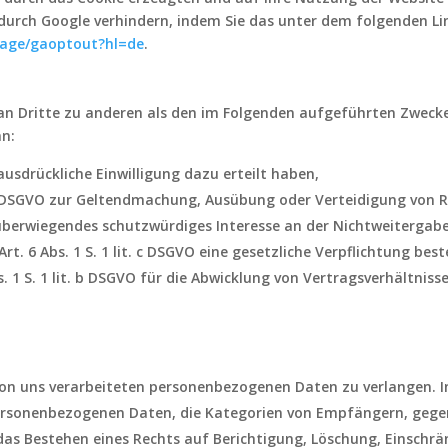
 durch Google verhindern, indem Sie das unter dem folgenden L
lpage/gaoptout?hl=de
.
an Dritte zu anderen als den im Folgenden aufgeführten Zwecken
nn:
O ausdrückliche Einwilligung dazu erteilt haben,
t. f DSGVO zur Geltendmachung, Ausübung oder Verteidigung von R
überwiegendes schutzwürdiges Interesse an der Nichtweitergabe
rt. 6 Abs. 1 S. 1 lit. c DSGVO eine gesetzliche Verpflichtung bes
s. 1 S. 1 lit. b DSGVO für die Abwicklung von Vertragsverhältnisse
on uns verarbeiteten personenbezogenen Daten zu verlangen. I
personenbezogenen Daten, die Kategorien von Empfängern, gege
das Bestehen eines Rechts auf Berichtigung, Löschung, Einschr