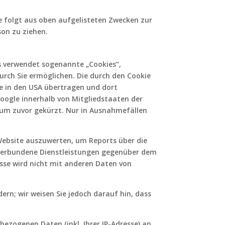
sse folgt aus oben aufgelisteten Zwecken zur
son zu ziehen.
cs verwendet sogenannte „Cookies“,
urch Sie ermöglichen. Die durch den Cookie
le in den USA übertragen und dort
Google innerhalb von Mitgliedstaaten der
um zuvor gekürzt. Nur in Ausnahmefällen
Website auszuwerten, um Reports über die
verbundene Dienstleistungen gegenüber dem
sse wird nicht mit anderen Daten von
ern; wir weisen Sie jedoch darauf hin, dass
ezogenen Daten (inkl. Ihrer IP-Adresse) an