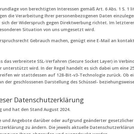
ndlage von berechtigten Interessen gemäß Art. 6 Abs. 1 S. 1 li
en die Verarbeitung Ihrer personenbezogenen Daten einzulegen,
sich der Widerspruch gegen Direktwerbung richtet. Im letzteren 
esonderen Situation von uns umgesetzt wird.
derspruchsrecht Gebrauch machen, genügt eine E-Mail an kont
 das verbreitete SSL-Verfahren (Secure Socket Layer) in Verbin
 unterstützt wird. In der Regel handelt es sich dabei um eine 25
reifen wir stattdessen auf 128-Bit-v3-Technologie zurück. Ob ei
 an der geschlossenen Darstellung des Schüssel- beziehungsweis
ieser Datenschutzerklärung
ig und hat den Stand August 2024.
te und Angebote darüber oder aufgrund geänderter gesetzliche
zerklärung zu ändern. Die jeweils aktuelle Datenschutzerklärun