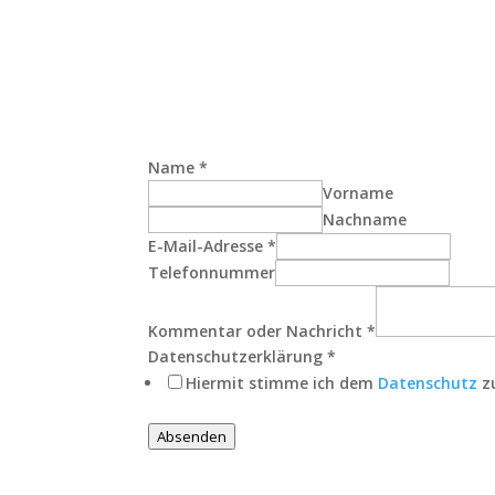
Kommentar
Name
*
Telefonnummer
Vorname
oder
Nachname
E-Mail-Adresse
*
Telefonnummer
Kommentar oder Nachricht
*
Datenschutzerklärung
*
Hiermit stimme ich dem
Datenschutz
z
Absenden